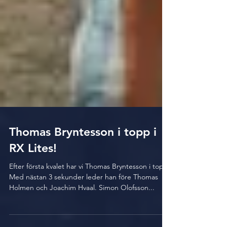
Thomas Bryntesson i topp i
RX Lites!
Efter första kvalet har vi Thomas Bryntesson i topp.
Med nästan 3 sekunder leder han före Thomas